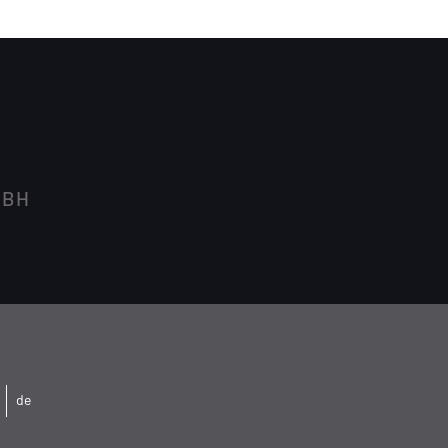
MBH
de