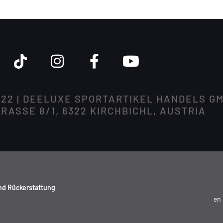
022 | DEELUXE SPORTARTIKEL HANDELS G
ASSE 8/1, 6322 KIRCHBICHL, AUSTRIA
nd Rückerstattung
en